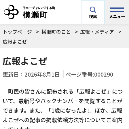
メニュー
検索
トップページ
横瀬町のこと
広報・メディア
安全安心情報
サイト内検索
広報よこぜ
できごとや場面から探す
広報よこぜ
メニューを閉じる
手続きから探す
更新日：
2026年8月1日
ページ番号:000290
結婚・妊娠／出産
町民の皆さんに配布される「広報よこぜ」につ
よく利用されているコンテンツ
住民票
町税
いて、最新号やバックナンバーを閲覧することが
育児／子育て
できます。また、「1歳になったよ!」ほか、広報
暮らし・手続き・
子育て・教育・生
横瀬町の施設
印鑑登録
戸籍の届出
よこぜへの記事の掲載依頼方法等についてご案内
健康・福祉
涯学習
予防接種／健診など