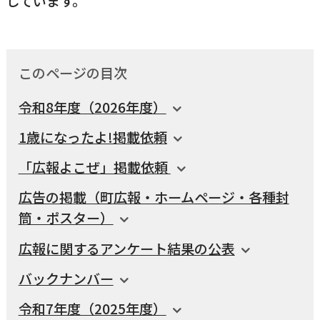
しています。
国民健康保険
マイナンバー
横瀬のふるさと納税
施設・文化
事業者の方向け
入学／転入学
このページの目次
各種申請書
横瀬町の観光
横瀬町のこと
広報・メディア
令和8年度（2026年度）
障がいのある方
1歳になったよ!掲載依頼
小児科オンライン
「広報よこぜ」掲載依頼
横瀬町役場
高齢者の方
広告の掲載（町広報・ホームページ・各種封
0494-25-0111
TEL
（代表）
筒・ポスター）
よこハグ
開庁時間：
8:30〜17:00
（土曜、日曜、祝日、年末年始を覗く）
広報に関するアンケート結果の公表
引っ越し／移住・定住
バックナンバー
手続きガイド
令和7年度（2025年度）
おくやみ
窓口案内
トップページ