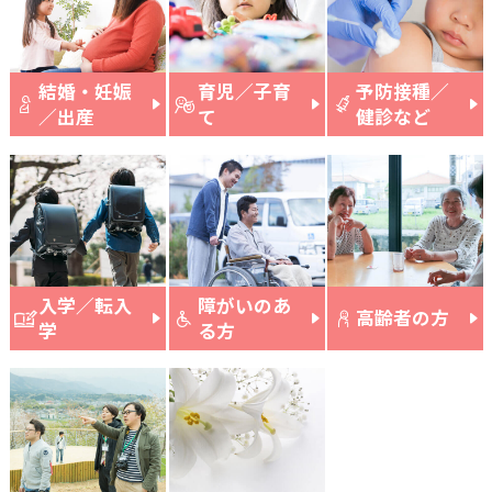
結婚・妊娠
育児／子育
予防接種／
／出産
て
健診など
入学／転入
障がいのあ
高齢者の方
学
る方