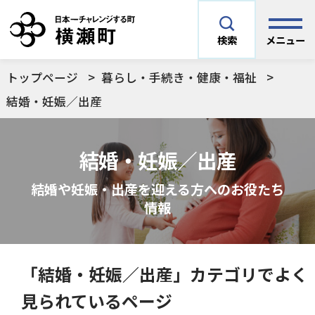
メニュー
検索
トップページ
暮らし・手続き・健康・福祉
安全安心情報
サイト内検索
結婚・妊娠／出産
できごとや場面から探す
メニューを閉じる
結婚・妊娠／出産
手続きから探す
結婚や妊娠・出産を迎える方へのお役たち
結婚・妊娠／出産
情報
よく利用されているコンテンツ
住民票
町税
育児／子育て
「結婚・妊娠／出産」カテゴリでよく
暮らし・手続き・
子育て・教育・生
横瀬町の施設
印鑑登録
戸籍の届出
見られているページ
健康・福祉
涯学習
予防接種／健診など