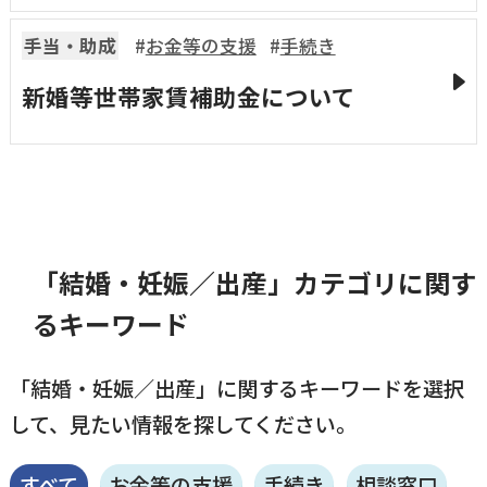
横瀬町（町長） へのご意見等
手当・助成
お金等の支援
手続き
メニューを閉じる
新婚等世帯家賃補助金について
横瀬町公式note
暮らしの便利帳「わかる」
「結婚・妊娠／出産」カテゴリに関す
るキーワード
自治体間連携
「結婚・妊娠／出産」に関するキーワードを選択
して、見たい情報を探してください。
すべて
お金等の支援
手続き
相談窓口