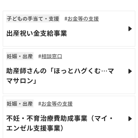
国民健康保険
マイナンバー
横瀬のふるさと納税
施設・文化
事業者の方向け
子どもの手当て・支援
お金等の支援
入学／転入学
出産祝い金支給事業
各種申請書
横瀬町の観光
横瀬町のこと
広報・メディア
障がいのある方
妊娠・出産
相談窓口
小児科オンライン
助産師さんの「ほっとハグくむ…マ
横瀬町役場
マサロン」
高齢者の方
0494-25-0111
TEL
（代表）
よこハグ
開庁時間：
8:30〜17:00
妊娠・出産
お金等の支援
（土曜、日曜、祝日、年末年始を覗く）
引っ越し／移住・定住
不妊・不育治療費助成事業（マイ・
手続きガイド
エンゼル支援事業）
おくやみ
窓口案内
トップページ