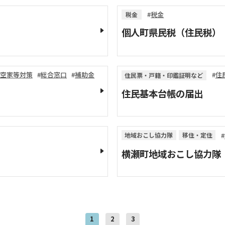
税金
税金
個人町県民税（住民税）
空家等対策
総合窓口
補助金
住
住民票・戸籍・印鑑証明など
住民基本台帳の届出
地域おこし協力隊
移住・定住
横瀬町地域おこし協力隊
1
2
3