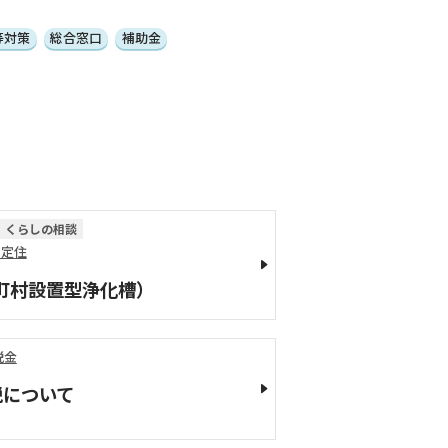
等対策
総合窓口
補助金
くらしの相談
・定住
町村設置型浄化槽）
税金
税について