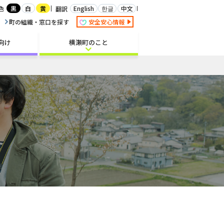
白
English
한글
中文
色
黒
黄
翻訳
町の組織・窓口を探す
安全安心情報
向け
横瀬町のこと