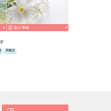
おくやみ
ド
援
手続き