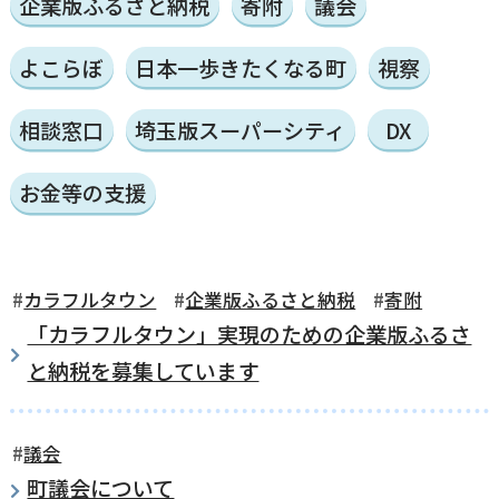
企業版ふるさと納税
寄附
議会
国民健康保険
マイナンバー
横瀬のふるさと納税
施設・文化
事業者の方向け
よこらぼ
日本一歩きたくなる町
視察
入学／転入学
相談窓口
埼玉版スーパーシティ
DX
各種申請書
横瀬町の観光
横瀬町のこと
広報・メディア
障がいのある方
お金等の支援
小児科オンライン
横瀬町役場
高齢者の方
カラフルタウン
企業版ふるさと納税
寄附
0494-25-0111
TEL
（代表）
「カラフルタウン」実現のための企業版ふるさ
よこハグ
開庁時間：
8:30〜17:00
と納税を募集しています
（土曜、日曜、祝日、年末年始を覗く）
引っ越し／移住・定住
手続きガイド
議会
おくやみ
町議会について
窓口案内
トップページ