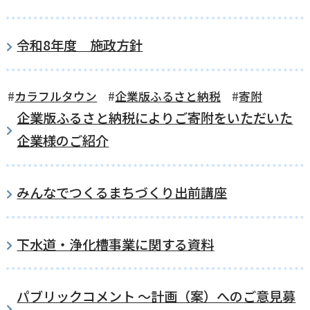
横瀬町（町長） へのご意見等
メニューを閉じる
令和8年度 施政方針
横瀬町公式note
カラフルタウン
企業版ふるさと納税
寄附
企業版ふるさと納税によりご寄附をいただいた
企業様のご紹介
暮らしの便利帳「わかる」
みんなでつくるまちづくり出前講座
自治体間連携
下水道・浄化槽事業に関する資料
パブリックコメント ～計画（案）へのご意見募