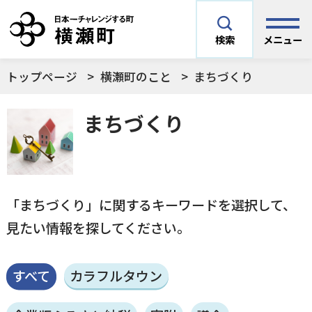
メニュー
検索
トップページ
横瀬町のこと
まちづくり
安全安心情報
サイト内検索
まちづくり
できごとや場面から探す
メニューを閉じる
手続きから探す
結婚・妊娠／出産
「まちづくり」に関するキーワードを選択して、
よく利用されているコンテンツ
見たい情報を探してください。
住民票
町税
育児／子育て
すべて
カラフルタウン
暮らし・手続き・
子育て・教育・生
横瀬町の施設
印鑑登録
戸籍の届出
健康・福祉
涯学習
予防接種／健診など