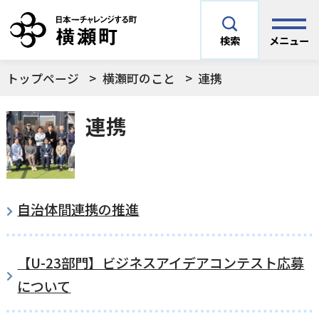
メニュー
検索
トップページ
横瀬町のこと
連携
安全安心情報
サイト内検索
連携
できごとや場面から探す
メニューを閉じる
手続きから探す
結婚・妊娠／出産
自治体間連携の推進
よく利用されているコンテンツ
住民票
町税
育児／子育て
【U-23部門】ビジネスアイデアコンテスト応募
暮らし・手続き・
子育て・教育・生
について
横瀬町の施設
印鑑登録
戸籍の届出
健康・福祉
涯学習
予防接種／健診など