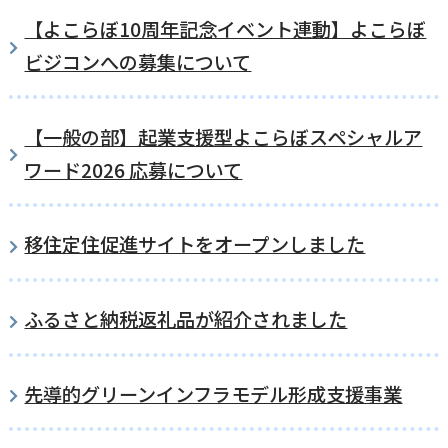
【よこらぼ10周年記念イベント連動】よこらぼ
国民健康保険
マイナンバー
横瀬のふるさと納税
施設・文化
事業者の方向け
ビジコンへの募集について
入学／転入学
各種申請書
横瀬町の観光
【一般の部】起業支援型よこらぼスペシャルア
横瀬町のこと
広報・メディア
ワード2026 応募について
障がいのある方
小児科オンライン
横瀬町役場
移住定住促進サイトをオープンしました
高齢者の方
0494-25-0111
TEL
（代表）
よこハグ
ふるさと納税返礼品が紹介されました
開庁時間：
8:30〜17:00
（土曜、日曜、祝日、年末年始を覗く）
引っ越し／移住・定住
先導的グリーンインフラモデル形成支援事業
手続きガイド
おくやみ
窓口案内
トップページ