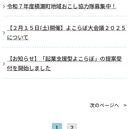
令和７年度横瀬町地域おこし協力隊募集中！
横瀬町（町長） へのご意見等
メニューを閉じる
【２月１５日(土)開催】よこらぼ大会議２０２５
横瀬町公式note
について
【お知らせ】「起業支援型よこらぼ」の提案受
暮らしの便利帳「わかる」
付を開始しました
自治体間連携
次のページへ
1
2