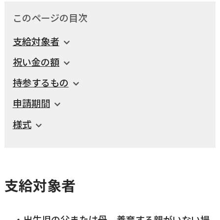
このページの目次
国民健康保険
マイナンバー
横瀬のふるさと納税
施設・文化
事業者の方向け
支給対象者
入学／転入学
各種申請書
祝い金の額
横瀬町の観光
横瀬町のこと
広報・メディア
持参するもの
障がいのある方
申請期間
小児科オンライン
横瀬町役場
様式
高齢者の方
0494-25-0111
TEL
（代表）
よこハグ
開庁時間：
8:30〜17:00
（土曜、日曜、祝日、年末年始を覗く）
引っ越し／移住・定住
支給対象者
手続きガイド
おくやみ
窓口案内
トップページ
出生児の父または母、養育する親がいない場