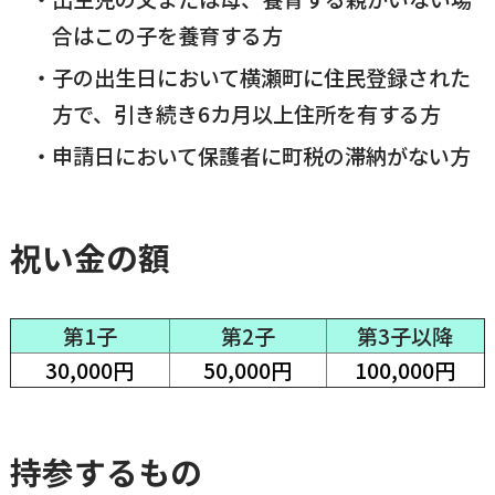
合はこの子を養育する方
横瀬町（町長） へのご意見等
メニューを閉じる
子の出生日において横瀬町に住民登録された
方で、引き続き6カ月以上住所を有する方
横瀬町公式note
申請日において保護者に町税の滞納がない方
暮らしの便利帳「わかる」
祝い金の額
自治体間連携
第1子
第2子
第3子以降
30,000円
50,000円
100,000円
持参するもの