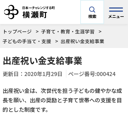
メニュー
検索
トップページ
子育て・教育・生涯学習
安全安心情報
サイト内検索
子どもの手当て・支援
出産祝い金支給事業
できごとや場面から探す
出産祝い金支給事業
メニューを閉じる
手続きから探す
更新日：
2020年1月29日
ページ番号:000424
結婚・妊娠／出産
出産祝い金は、次世代を担う子どもの健やかな成
よく利用されているコンテンツ
住民票
町税
長を願い、出産の奨励と子育て世帯への支援を目
育児／子育て
的とした制度です。
暮らし・手続き・
子育て・教育・生
横瀬町の施設
印鑑登録
戸籍の届出
健康・福祉
涯学習
予防接種／健診など