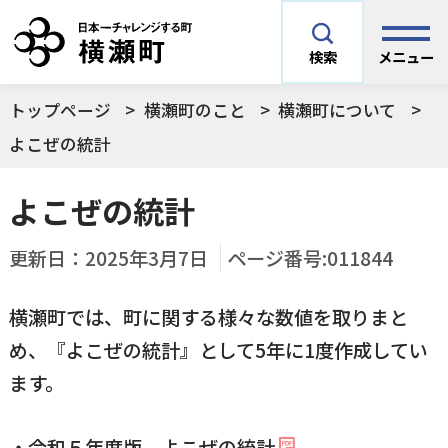
メニュー
検索
トップページ
横瀬町のこと
横瀬町について
安全安心情報
サイト内検索
よこぜの統計
できごとや場面から探す
よこぜの統計
メニューを閉じる
手続きから探す
更新日：
2025年3月7日
ページ番号:011844
結婚・妊娠／出産
横瀬町では、町に関する様々な数値を取りまと
よく利用されているコンテンツ
住民票
町税
め、『よこぜの統計』として5年に1度作成してい
育児／子育て
ます。
暮らし・手続き・
子育て・教育・生
横瀬町の施設
印鑑登録
戸籍の届出
健康・福祉
涯学習
予防接種／健診など
・
令和５年度版 よこぜの統計