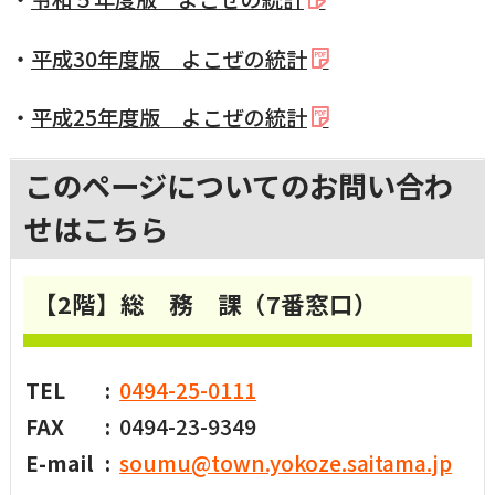
国民健康保険
マイナンバー
横瀬のふるさと納税
施設・文化
事業者の方向け
・
平成30年度版 よこぜの統計
入学／転入学
・
平成25年度版 よこぜの統計
各種申請書
横瀬町の観光
横瀬町のこと
広報・メディア
このページについてのお問い合わ
障がいのある方
せはこちら
小児科オンライン
横瀬町役場
高齢者の方
【2階】総 務 課（7番窓口）
0494-25-0111
TEL
（代表）
よこハグ
開庁時間：
8:30〜17:00
（土曜、日曜、祝日、年末年始を覗く）
引っ越し／移住・定住
TEL
0494-25-0111
FAX
0494-23-9349
手続きガイド
E-mail
soumu@town.yokoze.saitama.jp
おくやみ
窓口案内
トップページ