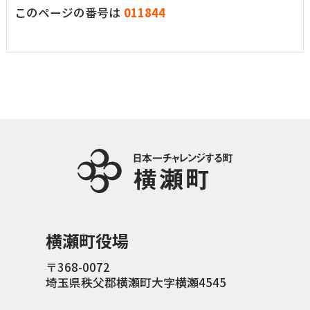
このページの番号は
011844
横瀬町（町長） へのご意見等
メニューを閉じる
横瀬町公式note
暮らしの便利帳「わかる」
自治体間連携
横瀬町役場
〒368-0072
埼玉県秩父郡横瀬町大字横瀬4545