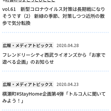
vol.61 新型コロナウイルス対策は長期戦になり
国民健康保険
マイナンバー
横瀬のふるさと納税
施設・文化
事業者の方向け
そうです（2） 新緑の季節、対策しつつ近所の散
入学／転入学
歩で気分転換
各種申請書
横瀬町の観光
横瀬町のこと
広報・メディア
障がいのある方
広報・メディアトピックス
2020.04.28
小児科オンライン
フレンドリーシティ西武ライオンズから「お家で
横瀬町役場
遊べる企画」のお知らせ
高齢者の方
0494-25-0111
TEL
（代表）
よこハグ
開庁時間：
8:30〜17:00
広報・メディアトピックス
2020.04.23
（土曜、日曜、祝日、年末年始を覗く）
引っ越し／移住・定住
横瀬町#StayHome企画第4弾「トルコ人に聞いて
手続きガイド
みよう！」
おくやみ
窓口案内
トップページ