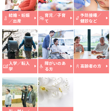
結婚・妊娠
育児／子育
予防接種／
／出産
て
健診など
入学／転入
障がいのあ
高齢者の方
学
る方