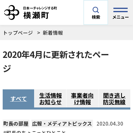
メニュー
検索
トップページ
新着情報
安全安心情報
サイト内検索
2020年4月に更新されたペー
できごとや場面から探す
メニューを閉じる
ジ
手続きから探す
結婚・妊娠／出産
よく利用されているコンテンツ
生活情報
事業者向
聞き逃し
すべて
住民票
町税
お知らせ
け情報
防災無線
育児／子育て
暮らし・手続き・
子育て・教育・生
横瀬町の施設
印鑑登録
戸籍の届出
町長の部屋
広報・メディアトピックス
2020.04.30
健康・福祉
涯学習
予防接種／健診など
町長のちょこっとひとこと