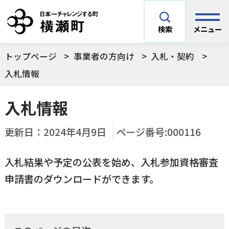
メニュー
検索
トップページ
事業者の方向け
入札・契約
安全安心情報
サイト内検索
入札情報
できごとや場面から探す
入札情報
メニューを閉じる
手続きから探す
更新日：
2024年4月9日
ページ番号:000116
結婚・妊娠／出産
入札結果や予定の公表を始め、入札参加資格審査
よく利用されているコンテンツ
住民票
町税
申請書のダウンロードができます。
育児／子育て
暮らし・手続き・
子育て・教育・生
横瀬町の施設
印鑑登録
戸籍の届出
健康・福祉
涯学習
予防接種／健診など