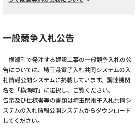
横瀬町（町長） へのご意見等
メニューを閉じる
一般競争入札公告
横瀬町公式note
横瀬町で発注する建設工事の一般競争入札の公
暮らしの便利帳「わかる」
告については、埼玉県電子入札共同システムの入
札情報公開システムに掲載しています。調達機関
名を「横瀬町」に選択し、ご覧ください。
自治体間連携
告示及び仕様書等の書類は埼玉県電子入札共同シ
ステムの入札情報公開システムからダウンロード
してください。