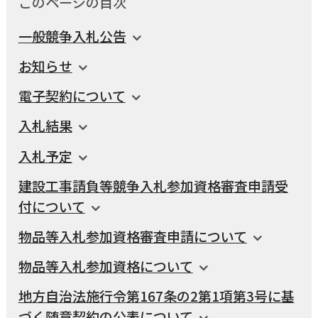
このページの目次
国民健康保険
マイナンバー
横瀬のふるさと納税
一般競争入札公告
施設・文化
事業者の方向け
入学／転入学
お知らせ
各種申請書
横瀬町の観光
電子契約について
横瀬町のこと
広報・メディア
障がいのある方
入札結果
入札予定
小児科オンライン
横瀬町役場
高齢者の方
建設工事請負等競争入札参加資格審査申請受
0494-25-0111
TEL
付について
（代表）
よこハグ
開庁時間：
8:30〜17:00
物品等入札参加資格審査申請について
（土曜、日曜、祝日、年末年始を覗く）
引っ越し／移住・定住
物品等入札参加資格について
手続きガイド
地方自治法施行令第167条の2第1項第3号に基
おくやみ
窓口案内
トップページ
づく随意契約の公表について