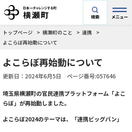
メニュー
検索
トップページ
横瀬町のこと
連携
安全安心情報
サイト内検索
よこらぼ再始動について
できごとや場面から探す
よこらぼ再始動について
メニューを閉じる
手続きから探す
更新日：
2024年6月5日
ページ番号:057646
結婚・妊娠／出産
埼玉県横瀬町の官民連携プラットフォーム「よこ
よく利用されているコンテンツ
住民票
町税
らぼ」が再始動しました。
育児／子育て
暮らし・手続き・
子育て・教育・生
よこらぼ2024のテーマは、「連携ビッグバン」
横瀬町の施設
印鑑登録
戸籍の届出
健康・福祉
涯学習
予防接種／健診など