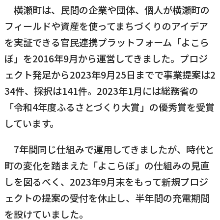
横瀬町は、民間の企業や団体、個人が横瀬町の
国民健康保険
マイナンバー
横瀬のふるさと納税
施設・文化
事業者の方向け
フィールドや資産を使ってまちづくりのアイデア
入学／転入学
を実証できる官民連携プラットフォーム「よこら
各種申請書
ぼ」を2016年9月から運営してきました。プロジ
横瀬町の観光
横瀬町のこと
広報・メディア
ェクト発足から2023年9月25日までで事業提案は2
障がいのある方
34件、採択は141件。2023年1月には総務省の
「令和4年度ふるさとづくり大賞」の優秀賞を受賞
小児科オンライン
横瀬町役場
しています。
高齢者の方
0494-25-0111
TEL
（代表）
7年間同じ仕組みで運用してきましたが、時代と
よこハグ
開庁時間：
8:30〜17:00
町の変化を踏まえた「よこらぼ」の仕組みの見直
（土曜、日曜、祝日、年末年始を覗く）
引っ越し／移住・定住
しを図るべく、2023年9月末をもって新規プロジ
手続きガイド
ェクトの提案の受付を休止し、半年間の充電期間
を設けていました。
おくやみ
窓口案内
トップページ