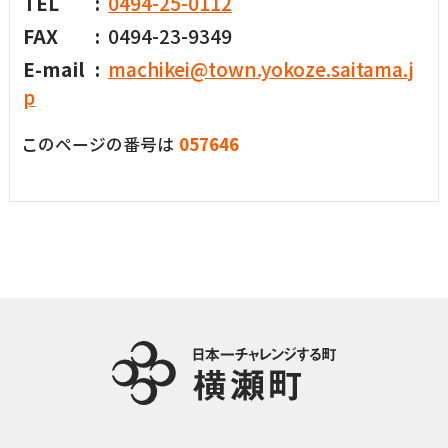
TEL
0494-25-0112
FAX
0494-23-9349
E-mail
machikei@town.yokoze.saitama.j
p
このページの番号は
057646