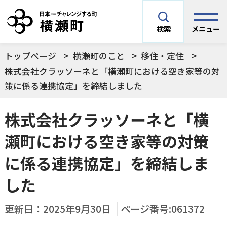
メニュー
検索
トップページ
横瀬町のこと
移住・定住
安全安心情報
サイト内検索
株式会社クラッソーネと「横瀬町における空き家等の対
策に係る連携協定」を締結しました
できごとや場面から探す
メニューを閉じる
株式会社クラッソーネと「横
手続きから探す
瀬町における空き家等の対策
結婚・妊娠／出産
に係る連携協定」を締結しま
よく利用されているコンテンツ
住民票
町税
した
育児／子育て
暮らし・手続き・
子育て・教育・生
横瀬町の施設
印鑑登録
戸籍の届出
更新日：
2025年9月30日
ページ番号:061372
健康・福祉
涯学習
予防接種／健診など