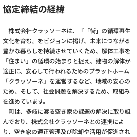
協定締結の経緯
国民健康保険
マイナンバー
横瀬のふるさと納税
施設・文化
事業者の方向け
入学／転入学
株式会社クラッソーネは、『「街」の循環再生
各種申請書
横瀬町の観光
文化を育む』をビジョンに掲げ、未来につながる
横瀬町のこと
広報・メディア
豊かな暮らしを持続させていくため、解体工事を
障がいのある方
「住まい」の循環の始まりと捉え、建物の解体が
小児科オンライン
適正に、安心して行われるためのプラットホーム
横瀬町役場
高齢者の方
「クラッソーネ」を運営するなど、地域の安心の
0494-25-0111
TEL
（代表）
ため、そして、社会問題を解決するため、取組み
よこハグ
開庁時間：
8:30〜17:00
を進めています。
（土曜、日曜、祝日、年末年始を覗く）
引っ越し／移住・定住
町は、多岐に渡る空き家の課題の解決に取り組
手続きガイド
んでおり、株式会社クラッソーネとの連携によ
り、空き家の適正管理及び除却や活用が促進され
おくやみ
窓口案内
トップページ