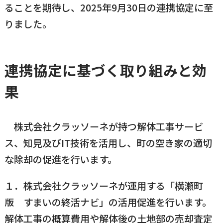
ることを期待し、2025年9月30日の連携協定に至
横瀬町（町長） へのご意見等
りました。
メニューを閉じる
横瀬町公式note
連携協定に基づく取り組みと効
果
暮らしの便利帳「わかる」
株式会社クラッソーネが持つ解体工事サービ
ス、知見及びIT技術を活用し、町の空き家の適切
自治体間連携
な除却の促進を行います。
１．株式会社クラッソーネが運用する「横瀬町
版 すまいの終活ナビ」の活用促進を行います。
解体工事の概算費用や解体後の土地部の売却査定