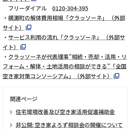
フリーダイアル
0120-304-395
・
横瀬町の解体費用相場「クラッソーネ」 （外部
サイト）
・
サービス利用の流れ「クラッソーネ」 （外部サ
イト）
・
クラッソーネが代表理事”相続・売却・活用・リ
フォーム・解体・土地活用の相談ができる”「全国
空き家対策コンソーシアム」（外部サイト）
関連ページ
住宅環境改善及び空き家活用促進補助金
非公開: 空き家よろず相談会の開催について