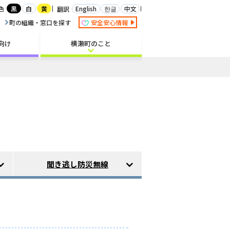
白
English
한글
中文
色
黒
黄
翻訳
町の組織・窓口を探す
安全安心情報
向け
横瀬町のこと
聞き逃し防災無線