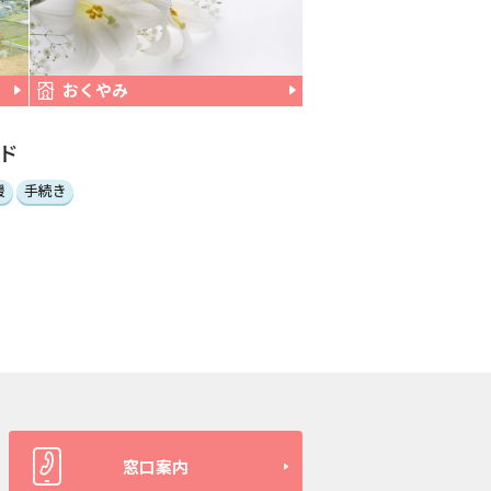
おくやみ
ド
援
手続き
窓口案内