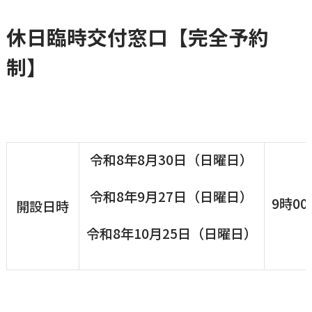
横瀬町（町長） へのご意見等
休日臨時交付窓口【完全予約
メニューを閉じる
制】
横瀬町公式note
暮らしの便利帳「わかる」
令和8年8月30日（日曜日）
令和8年9月27日（日曜日）
9時00
開設日時
自治体間連携
令和8年10月25日（日曜日）