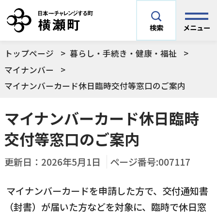
メニュー
検索
トップページ
暮らし・手続き・健康・福祉
安全安心情報
サイト内検索
マイナンバー
マイナンバーカード休日臨時交付等窓口のご案内
できごとや場面から探す
メニューを閉じる
マイナンバーカード休日臨時
手続きから探す
結婚・妊娠／出産
交付等窓口のご案内
よく利用されているコンテンツ
住民票
町税
更新日：
2026年5月1日
ページ番号:007117
育児／子育て
マイナンバーカードを申請した方で、交付通知書
暮らし・手続き・
子育て・教育・生
横瀬町の施設
印鑑登録
戸籍の届出
健康・福祉
涯学習
（封書）が届いた方などを対象に、臨時で休日窓
予防接種／健診など