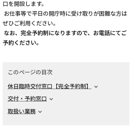
口を開設します。
国民健康保険
マイナンバー
横瀬のふるさと納税
お仕事等で平日の開庁時に受け取りが困難な方は
施設・文化
事業者の方向け
ぜひご利用ください。
入学／転入学
なお、完全予約制になりますので、お電話にてご
各種申請書
横瀬町の観光
横瀬町のこと
広報・メディア
予約ください。
障がいのある方
小児科オンライン
横瀬町役場
このページの目次
高齢者の方
0494-25-0111
TEL
（代表）
休日臨時交付窓口【完全予約制】
よこハグ
開庁時間：
8:30〜17:00
交付・予約窓口
（土曜、日曜、祝日、年末年始を覗く）
引っ越し／移住・定住
取扱い業務
手続きガイド
おくやみ
窓口案内
トップページ