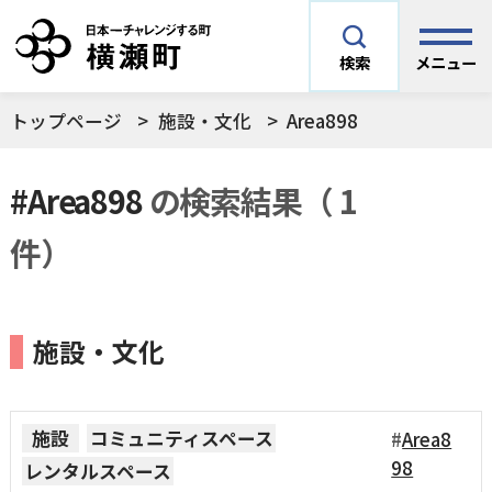
メニュー
検索
トップページ
施設・文化
Area898
安全安心情報
サイト内検索
#Area898
の検索結果（ 1
できごとや場面から探す
メニューを閉じる
件）
手続きから探す
結婚・妊娠／出産
施設・文化
よく利用されているコンテンツ
住民票
町税
育児／子育て
暮らし・手続き・
子育て・教育・生
施設
コミュニティスペース
Area8
横瀬町の施設
印鑑登録
戸籍の届出
健康・福祉
涯学習
98
レンタルスペース
予防接種／健診など