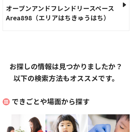
オープンアンドフレンドリースペース
国民健康保険
マイナンバー
横瀬のふるさと納税
施設・文化
事業者の方向け
Area898（エリアはちきゅうはち）
入学／転入学
各種申請書
横瀬町の観光
横瀬町のこと
広報・メディア
障がいのある方
小児科オンライン
お探しの情報は見つかりましたか？
横瀬町役場
高齢者の方
以下の検索方法もオススメです。
0494-25-0111
TEL
（代表）
よこハグ
開庁時間：
8:30〜17:00
できごとや場面から探す
（土曜、日曜、祝日、年末年始を覗く）
引っ越し／移住・定住
手続きガイド
おくやみ
窓口案内
トップページ