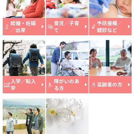
横瀬町（町長） へのご意見等
メニューを閉じる
結婚・妊娠
育児／子育
予防接種／
／出産
て
健診など
横瀬町公式note
暮らしの便利帳「わかる」
入学／転入
障がいのあ
高齢者の方
学
る方
自治体間連携