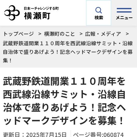
メニュー
検索
トップページ
横瀬町のこと
広報・メディア
安全安心情報
サイト内検索
武蔵野鉄道開業１１０周年を西武線沿線サミット・沿線
自治体で盛りあげよう！記念ヘッドマークデザインを募
できごとや場面から探す
集！
メニューを閉じる
手続きから探す
武蔵野鉄道開業１１０周年を
結婚・妊娠／出産
西武線沿線サミット・沿線自
よく利用されているコンテンツ
住民票
町税
治体で盛りあげよう！記念ヘ
育児／子育て
ッドマークデザインを募集！
暮らし・手続き・
子育て・教育・生
横瀬町の施設
印鑑登録
戸籍の届出
健康・福祉
涯学習
更新日：
2025年7月15日
ページ番号:060874
予防接種／健診など