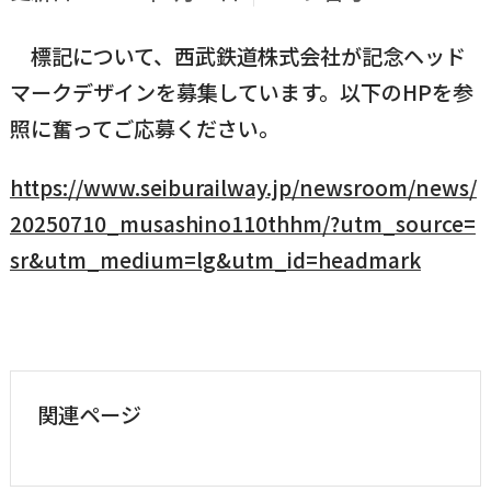
国民健康保険
マイナンバー
横瀬のふるさと納税
標記について、西武鉄道株式会社が記念ヘッド
施設・文化
事業者の方向け
マークデザインを募集しています。以下のHPを参
入学／転入学
各種申請書
照に奮ってご応募ください。
横瀬町の観光
横瀬町のこと
広報・メディア
https://www.seiburailway.jp/newsroom/news/
障がいのある方
20250710_musashino110thhm/?utm_source=
小児科オンライン
sr&utm_medium=lg&utm_id=headmark
横瀬町役場
高齢者の方
0494-25-0111
TEL
（代表）
よこハグ
開庁時間：
8:30〜17:00
（土曜、日曜、祝日、年末年始を覗く）
引っ越し／移住・定住
関連ページ
手続きガイド
おくやみ
窓口案内
トップページ