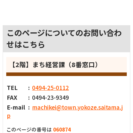
横瀬町（町長） へのご意見等
メニューを閉じる
このページについてのお問い合わ
横瀬町公式note
せはこちら
暮らしの便利帳「わかる」
【2階】まち経営課（8番窓口）
TEL
0494-25-0112
自治体間連携
FAX
0494-23-9349
E-mail
machikei@town.yokoze.saitama.j
p
このページの番号は
060874