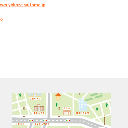
wn.yokoze.saitama.jp
45