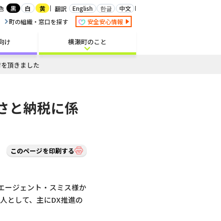
白
English
한글
中文
色
黒
黄
翻訳
町の組織・窓口を探す
安全安心情報
向け
横瀬町のこと
附を頂きました
さと納税に係
このページを印刷する
エージェント・スミス様か
人として、主にDX推進の