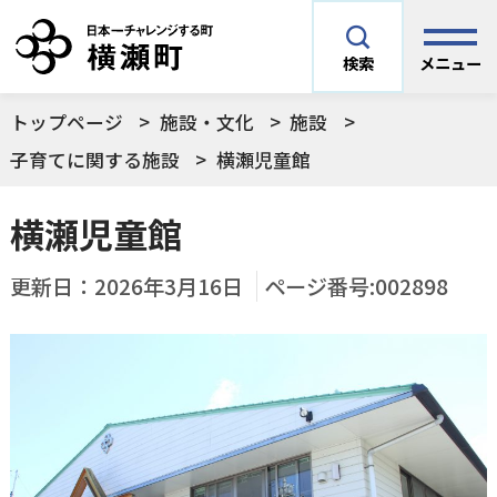
メニュー
検索
トップページ
施設・文化
施設
安全安心情報
サイト内検索
子育てに関する施設
横瀬児童館
できごとや場面から探す
横瀬児童館
メニューを閉じる
手続きから探す
更新日：
2026年3月16日
ページ番号:002898
結婚・妊娠／出産
よく利用されているコンテンツ
住民票
町税
育児／子育て
暮らし・手続き・
子育て・教育・生
横瀬町の施設
印鑑登録
戸籍の届出
健康・福祉
涯学習
予防接種／健診など