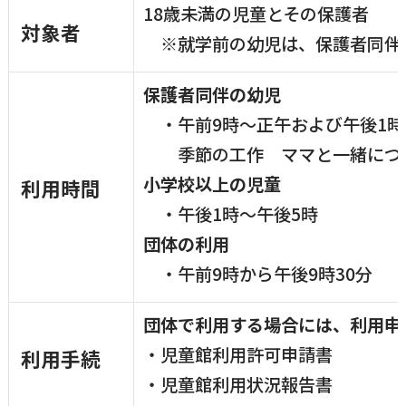
18歳未満の児童とその保護者
対象者
横瀬町（町長） へのご意見等
※就学前の幼児は、保護者同伴
メニューを閉じる
保護者同伴の幼児
横瀬町公式note
・午前9時～正午および午後1時
季節の工作 ママと一緒につく
小学校以上の児童
利用時間
暮らしの便利帳「わかる」
・午後1時～午後5時
団体の利用
自治体間連携
・午前9時から午後9時30分
団体で利用する場合には、利用申
・児童館利用許可申請書
利用手続
・児童館利用状況報告書