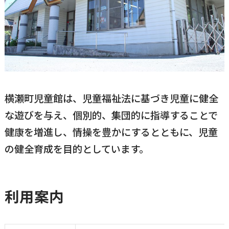
国民健康保険
マイナンバー
横瀬のふるさと納税
施設・文化
事業者の方向け
入学／転入学
各種申請書
横瀬町の観光
横瀬町のこと
広報・メディア
障がいのある方
横瀬町児童館は、児童福祉法に基づき児童に健全
小児科オンライン
な遊びを与え、個別的、集団的に指導することで
横瀬町役場
健康を増進し、情操を豊かにするとともに、児童
高齢者の方
0494-25-0111
TEL
の健全育成を目的としています。
（代表）
よこハグ
開庁時間：
8:30〜17:00
（土曜、日曜、祝日、年末年始を覗く）
引っ越し／移住・定住
利用案内
手続きガイド
おくやみ
窓口案内
トップページ