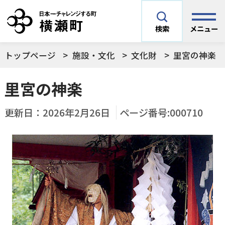
メニュー
検索
トップページ
施設・文化
文化財
里宮の神楽
安全安心情報
サイト内検索
里宮の神楽
できごとや場面から探す
メニューを閉じる
更新日：
2026年2月26日
ページ番号:000710
手続きから探す
結婚・妊娠／出産
よく利用されているコンテンツ
住民票
町税
育児／子育て
暮らし・手続き・
子育て・教育・生
横瀬町の施設
印鑑登録
戸籍の届出
健康・福祉
涯学習
予防接種／健診など