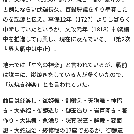
古例にならい武運長久、百穀豊饒を祈り奉奏した
横瀬町（町長） へのご意見等
メニューを閉じる
のを起源と伝え、享保12年（1727）よりしばらく
中断していたというが、文政元年（1818）神楽講
横瀬町公式note
中を推進して再興し、現在に及んでいる。（第2次
世界大戦中は中止）。
暮らしの便利帳「わかる」
地元では「里宮の神楽」と言われているが、戦前
は講中に、炭焼きをしている人が多くいたので、
「炭焼き神楽」とも言われていた。
自治体間連携
曲目は翁渡し・御姫舞・剣鍛え・天狗舞・神招
き・大多福・御鏡造り・御玉造り・岩戸開き・稲
作り・大黒舞・魚漁り・隠箕隠笠・鉾舞・変面
想・大蛇退治・終修祓の17座であるが、御鏡造