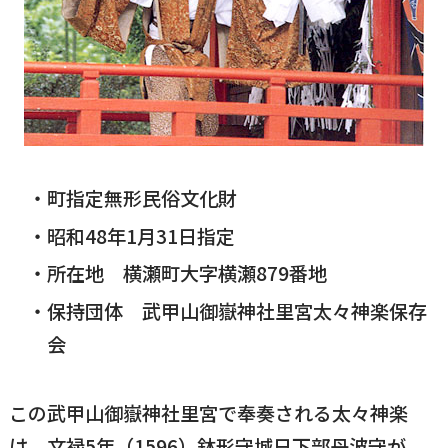
国民健康保険
マイナンバー
横瀬のふるさと納税
施設・文化
事業者の方向け
入学／転入学
各種申請書
横瀬町の観光
横瀬町のこと
広報・メディア
障がいのある方
町指定無形民俗文化財
小児科オンライン
昭和48年1月31日指定
横瀬町役場
高齢者の方
所在地 横瀬町大字横瀬879番地
0494-25-0111
TEL
（代表）
よこハグ
保持団体 武甲山御嶽神社里宮太々神楽保存
開庁時間：
8:30〜17:00
会
（土曜、日曜、祝日、年末年始を覗く）
引っ越し／移住・定住
手続きガイド
この武甲山御嶽神社里宮で奉奏される太々神楽
おくやみ
窓口案内
トップページ
は、文禄5年（1596）鉢形守城日下部丹波守が、