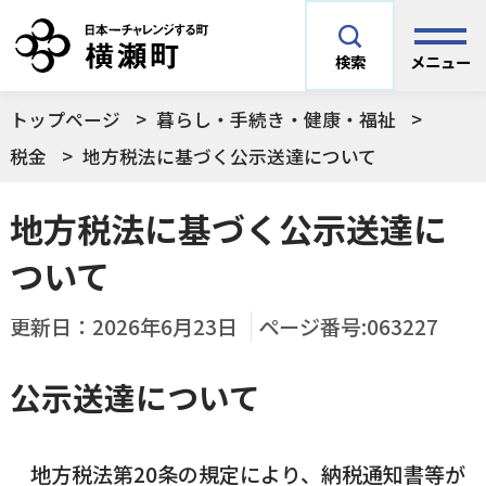
メニュー
検索
トップページ
暮らし・手続き・健康・福祉
安全安心情報
サイト内検索
税金
地方税法に基づく公示送達について
できごとや場面から探す
地方税法に基づく公示送達に
メニューを閉じる
ついて
手続きから探す
結婚・妊娠／出産
更新日：
2026年6月23日
ページ番号:063227
よく利用されているコンテンツ
住民票
町税
育児／子育て
公示送達について
暮らし・手続き・
子育て・教育・生
横瀬町の施設
印鑑登録
戸籍の届出
健康・福祉
涯学習
地方税法第20条の規定により、納税通知書等が
予防接種／健診など