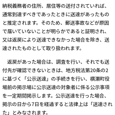
納税義務者の住所、居住等の送付されていれば、
国民健康保険
マイナンバー
横瀬のふるさと納税
施設・文化
事業者の方向け
通常到達すべきであったときに送達があったもの
入学／転入学
と推定されます。そのため、郵送事故などが原因
各種申請書
で届いていないことが明らかであると証明され、
横瀬町の観光
横瀬町のこと
広報・メディア
又は返戻により送達できなかった場合を除き、送
障がいのある方
達されたものとして取り扱われます。
小児科オンライン
返戻があった場合は、調査を行い、それでも送
横瀬町役場
高齢者の方
付先が確認できないときは、地方税法第20条の2
0494-25-0111
TEL
（代表）
に基づく「公示送達」の手続きを行い、横瀬町役
よこハグ
開庁時間：
8:30〜17:00
場前の掲示場に公示送達の対象者に係る公示事項
（土曜、日曜、祝日、年末年始を覗く）
引っ越し／移住・定住
を一定期間掲示します。公示送達を行った場合、
手続きガイド
掲示の日から7日を経過すると法律上は「送達され
おくやみ
た」とみなされます。
窓口案内
トップページ