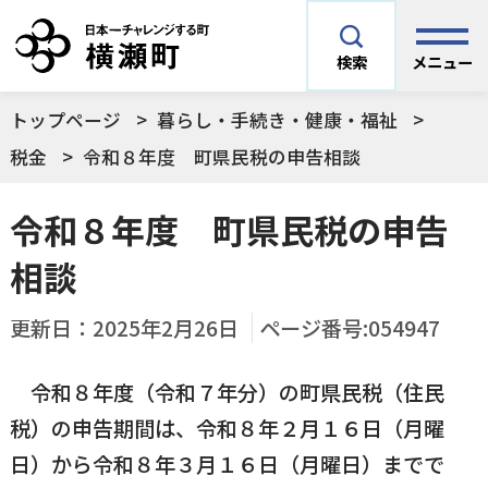
メニュー
検索
トップページ
暮らし・手続き・健康・福祉
安全安心情報
サイト内検索
税金
令和８年度 町県民税の申告相談
できごとや場面から探す
令和８年度 町県民税の申告
メニューを閉じる
相談
手続きから探す
結婚・妊娠／出産
更新日：
2025年2月26日
ページ番号:054947
よく利用されているコンテンツ
住民票
町税
育児／子育て
令和８年度（令和７年分）の町県民税（住民
税）の申告期間は、令和８年２月１６日（月曜
暮らし・手続き・
子育て・教育・生
横瀬町の施設
印鑑登録
戸籍の届出
健康・福祉
涯学習
日）から令和８年３月１６日（月曜日）までで
予防接種／健診など