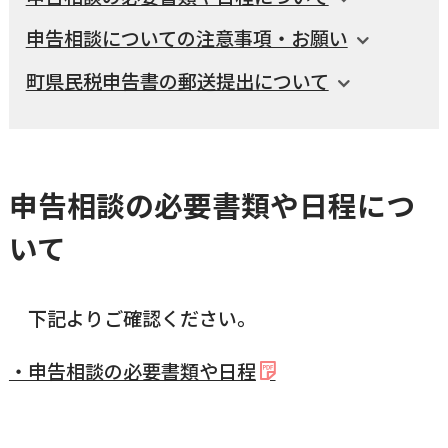
横瀬町（町長） へのご意見等
申告相談についての注意事項・お願い
メニューを閉じる
町県民税申告書の郵送提出について
横瀬町公式note
申告相談の必要書類や日程につ
暮らしの便利帳「わかる」
いて
自治体間連携
下記よりご確認ください。
・申告相談の必要書類や日程