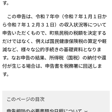
す。
国民健康保険
マイナンバー
横瀬のふるさと納税
施設・文化
事業者の方向け
この申告は、令和７年中（令和７年１月１日か
入学／転入学
ら令和７年１２月３１日）の収入状況等について
各種申請書
申告いただくもので、町県民税の税額を決定する
横瀬町の観光
横瀬町のこと
広報・メディア
だけではなく、例えば国民健康保険税の算定や軽
障がいのある方
減など、様々な公的手続きの基礎資料となりま
小児科オンライン
す。なお申告の結果、所得税（国税）の納付や還
横瀬町役場
高齢者の方
付が生じる場合は、申告書を税務署に回送しま
0494-25-0111
TEL
（代表）
す。
よこハグ
開庁時間：
8:30〜17:00
（土曜、日曜、祝日、年末年始を覗く）
引っ越し／移住・定住
手続きガイド
このページの目次
おくやみ
窓口案内
トップページ
申告相談の必要書類や日程について