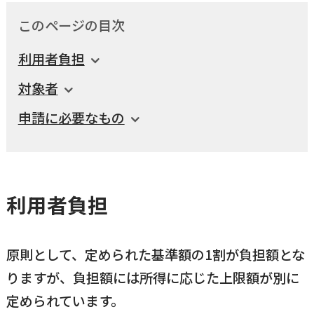
このページの目次
国民健康保険
マイナンバー
横瀬のふるさと納税
施設・文化
事業者の方向け
利用者負担
入学／転入学
各種申請書
対象者
横瀬町の観光
横瀬町のこと
広報・メディア
申請に必要なもの
障がいのある方
小児科オンライン
横瀬町役場
高齢者の方
0494-25-0111
利用者負担
TEL
（代表）
よこハグ
開庁時間：
8:30〜17:00
（土曜、日曜、祝日、年末年始を覗く）
引っ越し／移住・定住
原則として、定められた基準額の1割が負担額とな
手続きガイド
りますが、負担額には所得に応じた上限額が別に
定められています。
おくやみ
窓口案内
トップページ