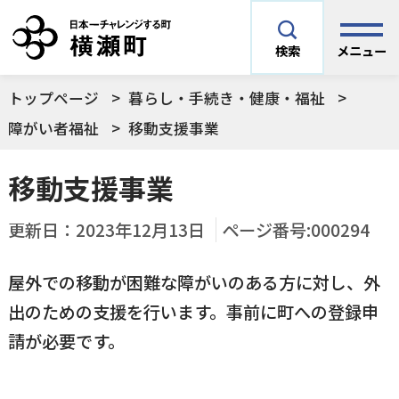
メニュー
検索
トップページ
暮らし・手続き・健康・福祉
安全安心情報
サイト内検索
障がい者福祉
移動支援事業
できごとや場面から探す
移動支援事業
メニューを閉じる
手続きから探す
更新日：
2023年12月13日
ページ番号:000294
結婚・妊娠／出産
屋外での移動が困難な障がいのある方に対し、外
よく利用されているコンテンツ
住民票
町税
出のための支援を行います。事前に町への登録申
育児／子育て
請が必要です。
暮らし・手続き・
子育て・教育・生
横瀬町の施設
印鑑登録
戸籍の届出
健康・福祉
涯学習
予防接種／健診など