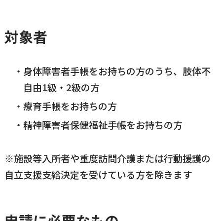
横瀬町（町長） へのご意見等
メニューを閉じる
対象者
横瀬町公式note
身体障害者手帳をお持ちの方のうち、肢体不
自由1級・2級の方
暮らしの便利帳「わかる」
療育手帳をお持ちの方
精神障害者保健福祉手帳をお持ちの方
自治体間連携
※施設等入所者や重度訪問介護または行動援護の
自立支援支給決定を受けている方を除きます
申請に必要なもの