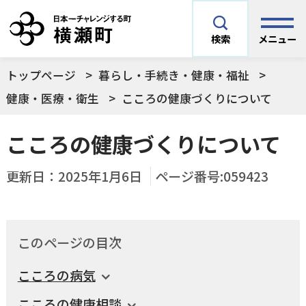
メニュー
検索
トップページ
暮らし・手続き・健康・福祉
安全安心情報
サイト内検索
健康・医療・衛生
こころの健康づくりについて
できごとや場面から探す
こころの健康づくりについて
メニューを閉じる
手続きから探す
更新日：
2025年1月6日
ページ番号:059423
結婚・妊娠／出産
よく利用されているコンテンツ
住民票
町税
このページの目次
育児／子育て
暮らし・手続き・
子育て・教育・生
こころの病気
横瀬町の施設
印鑑登録
戸籍の届出
健康・福祉
涯学習
こころの健康相談
予防接種／健診など