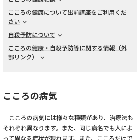
こころの健康について出前講座をご利用くだ
国民健康保険
マイナンバー
横瀬のふるさと納税
施設・文化
事業者の方向け
さい
入学／転入学
自殺予防について
各種申請書
横瀬町の観光
横瀬町のこと
広報・メディア
こころの健康・自殺予防等に関する情報（外
障がいのある方
部リンク）
小児科オンライン
横瀬町役場
高齢者の方
0494-25-0111
TEL
（代表）
こころの病気
よこハグ
開庁時間：
8:30〜17:00
（土曜、日曜、祝日、年末年始を覗く）
引っ越し／移住・定住
こころの病気には様々な種類があり、治療法も
手続きガイド
それぞれ異なります。また、同じ病名でも人によ
おくやみ
窓口案内
トップページ
って異なる症状が現れます。また、こころだけで