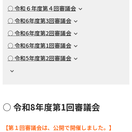
○ 令和６年度第４回審議会
横瀬町（町長） へのご意見等
メニューを閉じる
○ 令和6年度第3回審議会
○ 令和6年度第2回審議会
横瀬町公式note
○ 令和6年度第1回審議会
○ 令和5年度第2回審議会
暮らしの便利帳「わかる」
自治体間連携
○ 令和8年度第1回審議会
【第１回審議会は、公開で開催しました。】