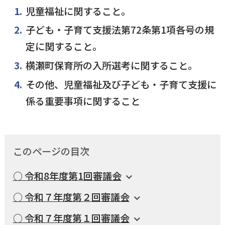
児童福祉に関すること。
国民健康保険
マイナンバー
横瀬のふるさと納税
施設・文化
事業者の方向け
子ども・子育て支援法第72条第1項各号の規
入学／転入学
定に関すること。
各種申請書
横瀬町保育所の入所選考に関すること。
横瀬町の観光
横瀬町のこと
広報・メディア
その他、児童福祉及び子ども・子育て支援に
障がいのある方
係る重要事項に関すること
小児科オンライン
横瀬町役場
高齢者の方
0494-25-0111
TEL
（代表）
このページの目次
よこハグ
開庁時間：
8:30〜17:00
（土曜、日曜、祝日、年末年始を覗く）
引っ越し／移住・定住
○ 令和8年度第1回審議会
○ 令和７年度第２回審議会
手続きガイド
○ 令和７年度第１回審議会
おくやみ
窓口案内
トップページ