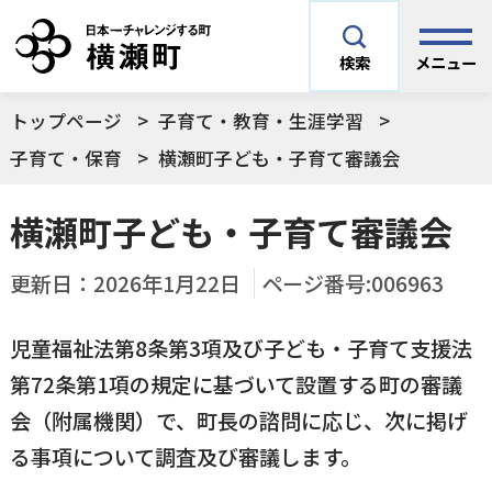
メニュー
検索
トップページ
子育て・教育・生涯学習
安全安心情報
サイト内検索
子育て・保育
横瀬町子ども・子育て審議会
できごとや場面から探す
横瀬町子ども・子育て審議会
メニューを閉じる
手続きから探す
更新日：
2026年1月22日
ページ番号:006963
結婚・妊娠／出産
児童福祉法第8条第3項及び子ども・子育て支援法
よく利用されているコンテンツ
住民票
町税
第72条第1項の規定に基づいて設置する町の審議
育児／子育て
会（附属機関）で、町長の諮問に応じ、次に掲げ
暮らし・手続き・
子育て・教育・生
横瀬町の施設
印鑑登録
戸籍の届出
る事項について調査及び審議します。
健康・福祉
涯学習
予防接種／健診など