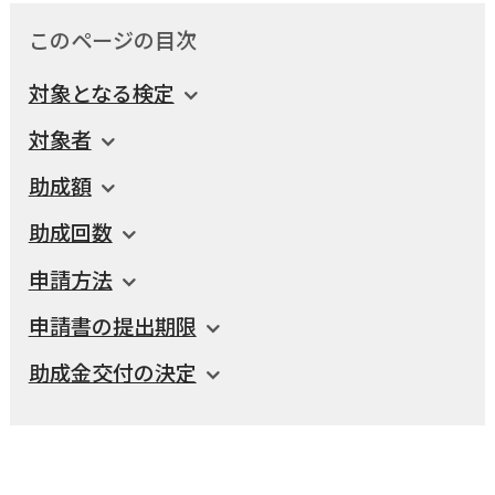
このページの目次
国民健康保険
マイナンバー
横瀬のふるさと納税
施設・文化
事業者の方向け
対象となる検定
入学／転入学
各種申請書
対象者
横瀬町の観光
横瀬町のこと
広報・メディア
助成額
障がいのある方
助成回数
小児科オンライン
横瀬町役場
申請方法
高齢者の方
0494-25-0111
TEL
（代表）
申請書の提出期限
よこハグ
開庁時間：
8:30〜17:00
助成金交付の決定
（土曜、日曜、祝日、年末年始を覗く）
引っ越し／移住・定住
手続きガイド
おくやみ
窓口案内
トップページ