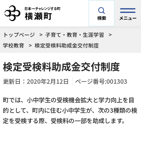
メニュー
検索
トップページ
子育て・教育・生涯学習
安全安心情報
サイト内検索
学校教育
検定受検料助成金交付制度
できごとや場面から探す
検定受検料助成金交付制度
メニューを閉じる
手続きから探す
更新日：
2020年2月12日
ページ番号:001303
結婚・妊娠／出産
町では、小中学生の受検機会拡大と学力向上を目
よく利用されているコンテンツ
住民票
町税
的として、町内に住む小中学生が、次の3種類の検
育児／子育て
定を受検する際、受検料の一部を助成します。
暮らし・手続き・
子育て・教育・生
横瀬町の施設
印鑑登録
戸籍の届出
健康・福祉
涯学習
予防接種／健診など