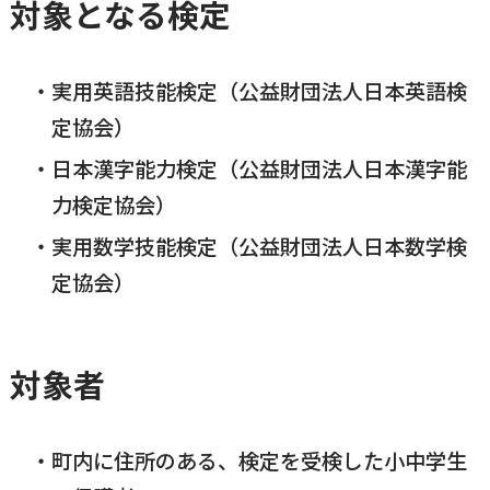
対象となる検定
横瀬町（町長） へのご意見等
メニューを閉じる
実用英語技能検定（公益財団法人日本英語検
定協会）
横瀬町公式note
日本漢字能力検定（公益財団法人日本漢字能
力検定協会）
暮らしの便利帳「わかる」
実用数学技能検定（公益財団法人日本数学検
定協会）
自治体間連携
対象者
町内に住所のある、検定を受検した小中学生