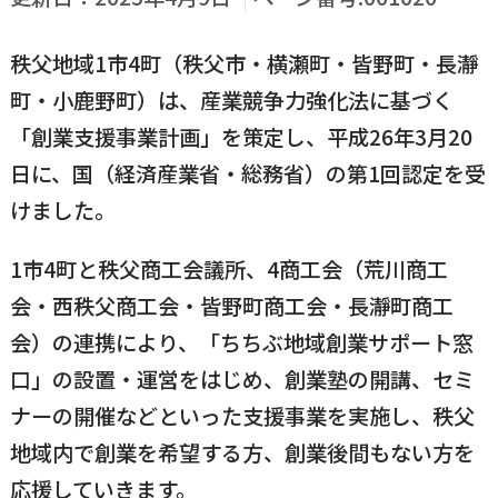
国民健康保険
マイナンバー
横瀬のふるさと納税
施設・文化
事業者の方向け
秩父地域1市4町（秩父市・横瀬町・皆野町・長瀞
入学／転入学
町・小鹿野町）は、産業競争力強化法に基づく
各種申請書
「創業支援事業計画」を策定し、平成26年3月20
横瀬町の観光
横瀬町のこと
広報・メディア
日に、国（経済産業省・総務省）の第1回認定を受
障がいのある方
けました。
小児科オンライン
1市4町と秩父商工会議所、4商工会（荒川商工
横瀬町役場
高齢者の方
会・西秩父商工会・皆野町商工会・長瀞町商工
0494-25-0111
TEL
（代表）
よこハグ
会）の連携により、「ちちぶ地域創業サポート窓
開庁時間：
8:30〜17:00
口」の設置・運営をはじめ、創業塾の開講、セミ
（土曜、日曜、祝日、年末年始を覗く）
引っ越し／移住・定住
ナーの開催などといった支援事業を実施し、秩父
手続きガイド
地域内で創業を希望する方、創業後間もない方を
おくやみ
窓口案内
トップページ
応援していきます。