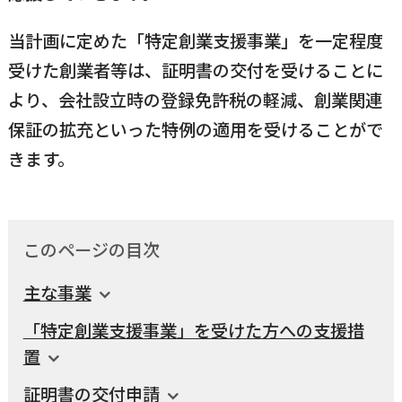
横瀬町（町長） へのご意見等
当計画に定めた「特定創業支援事業」を一定程度
メニューを閉じる
受けた創業者等は、証明書の交付を受けることに
より、会社設立時の登録免許税の軽減、創業関連
横瀬町公式note
保証の拡充といった特例の適用を受けることがで
きます。
暮らしの便利帳「わかる」
このページの目次
自治体間連携
主な事業
「特定創業支援事業」を受けた方への支援措
置
証明書の交付申請