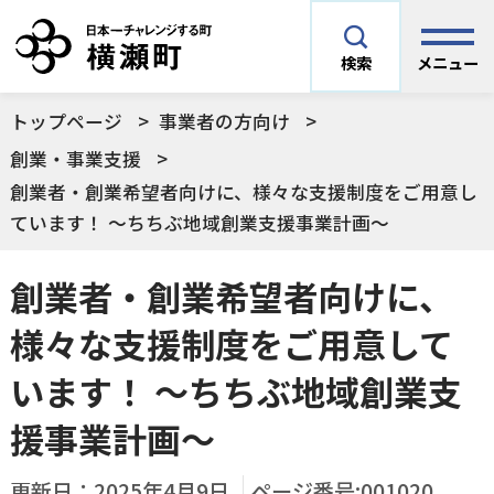
メニュー
検索
トップページ
事業者の方向け
安全安心情報
サイト内検索
創業・事業支援
創業者・創業希望者向けに、様々な支援制度をご用意し
できごとや場面から探す
ています！ ～ちちぶ地域創業支援事業計画～
メニューを閉じる
手続きから探す
創業者・創業希望者向けに、
結婚・妊娠／出産
様々な支援制度をご用意して
よく利用されているコンテンツ
住民票
町税
います！ ～ちちぶ地域創業支
育児／子育て
援事業計画～
暮らし・手続き・
子育て・教育・生
横瀬町の施設
印鑑登録
戸籍の届出
健康・福祉
涯学習
更新日：
2025年4月9日
ページ番号:001020
予防接種／健診など