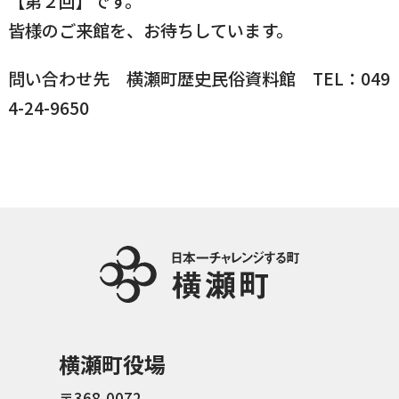
【第２回】です。
皆様のご来館を、お待ちしています。
国民健康保険
マイナンバー
横瀬のふるさと納税
施設・文化
事業者の方向け
入学／転入学
問い合わせ先 横瀬町歴史民俗資料館 TEL：049
各種申請書
4-24-9650
横瀬町の観光
横瀬町のこと
広報・メディア
障がいのある方
小児科オンライン
横瀬町役場
高齢者の方
0494-25-0111
TEL
（代表）
よこハグ
開庁時間：
8:30〜17:00
（土曜、日曜、祝日、年末年始を覗く）
引っ越し／移住・定住
手続きガイド
横瀬町役場
おくやみ
窓口案内
トップページ
〒368-0072