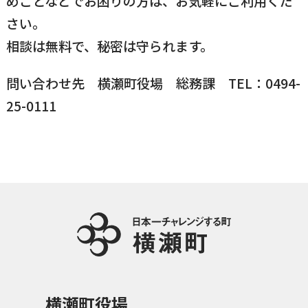
めごとなどでお困りの方は、お気軽にご利用くだ
さい。
国民健康保険
マイナンバー
横瀬のふるさと納税
施設・文化
事業者の方向け
相談は無料で、秘密は守られます。
入学／転入学
各種申請書
問い合わせ先 横瀬町役場 総務課 TEL：0494-
横瀬町の観光
横瀬町のこと
広報・メディア
25-0111
障がいのある方
小児科オンライン
横瀬町役場
高齢者の方
0494-25-0111
TEL
（代表）
よこハグ
開庁時間：
8:30〜17:00
（土曜、日曜、祝日、年末年始を覗く）
引っ越し／移住・定住
手続きガイド
おくやみ
横瀬町役場
窓口案内
トップページ