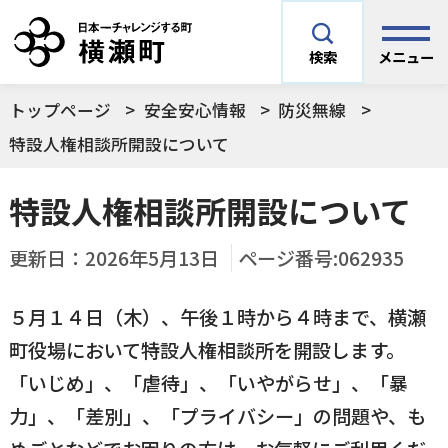
メニュー
検索
トップページ
安全安心情報
防災無線
安全安心情報
サイト内検索
特設人権相談所開設について
できごとや場面から探す
特設人権相談所開設について
メニューを閉じる
手続きから探す
更新日：
2026年5月13日
ページ番号:062935
結婚・妊娠／出産
５月１４日（木）、午後１時から４時まで、横瀬
よく利用されているコンテンツ
住民票
町税
町役場において特設人権相談所を開設します。
育児／子育て
「いじめ」、「虐待」、「いやがらせ」、「暴
暮らし・手続き・
子育て・教育・生
横瀬町の施設
印鑑登録
戸籍の届出
力」、「差別」、「プライバシー」の問題や、も
健康・福祉
涯学習
予防接種／健診など