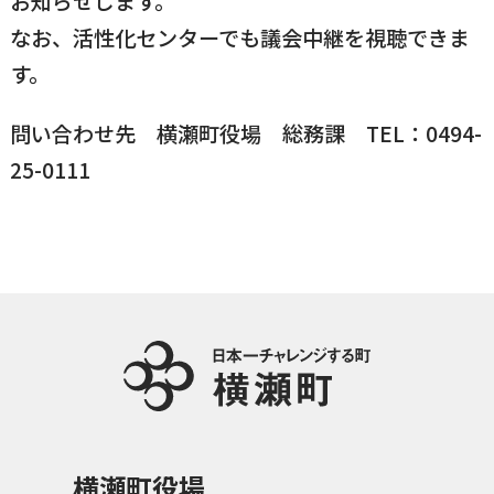
お知らせします。
なお、活性化センターでも議会中継を視聴できま
国民健康保険
マイナンバー
横瀬のふるさと納税
施設・文化
事業者の方向け
す。
入学／転入学
各種申請書
問い合わせ先 横瀬町役場 総務課 TEL：0494-
横瀬町の観光
横瀬町のこと
広報・メディア
25-0111
障がいのある方
小児科オンライン
横瀬町役場
高齢者の方
0494-25-0111
TEL
（代表）
よこハグ
開庁時間：
8:30〜17:00
（土曜、日曜、祝日、年末年始を覗く）
引っ越し／移住・定住
手続きガイド
おくやみ
横瀬町役場
窓口案内
トップページ