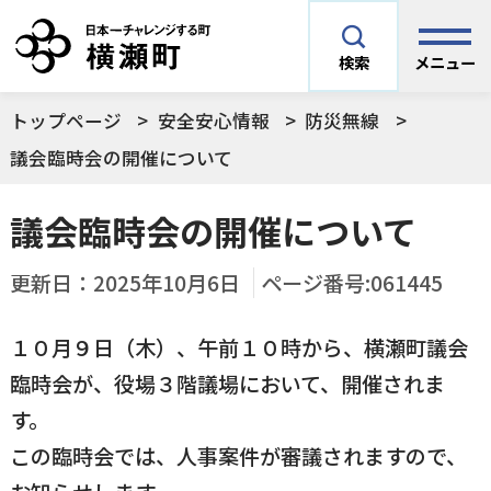
メニュー
検索
トップページ
安全安心情報
防災無線
安全安心情報
サイト内検索
議会臨時会の開催について
できごとや場面から探す
議会臨時会の開催について
メニューを閉じる
手続きから探す
更新日：
2025年10月6日
ページ番号:061445
結婚・妊娠／出産
１０月９日（木）、午前１０時から、横瀬町議会
よく利用されているコンテンツ
住民票
町税
臨時会が、役場３階議場において、開催されま
育児／子育て
す。
暮らし・手続き・
子育て・教育・生
横瀬町の施設
印鑑登録
戸籍の届出
この臨時会では、人事案件が審議されますので、
健康・福祉
涯学習
予防接種／健診など