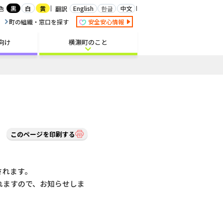
白
English
한글
中文
色
黒
黄
翻訳
町の組織・窓口を探す
安全安心情報
向け
横瀬町のこと
このページを印刷する
されます。
れますので、お知らせしま