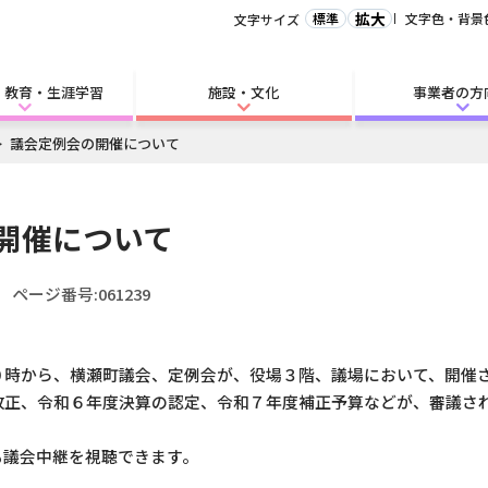
拡大
標準
文字色・背景
文字サイズ
・教育・生涯学習
施設・文化
事業者の方
議会定例会の開催について
開催について
ページ番号:061239
０時から、横瀬町議会、定例会が、役場３階、議場において、開催
改正、令和６年度決算の認定、令和７年度補正予算などが、審議さ
も議会中継を視聴できます。