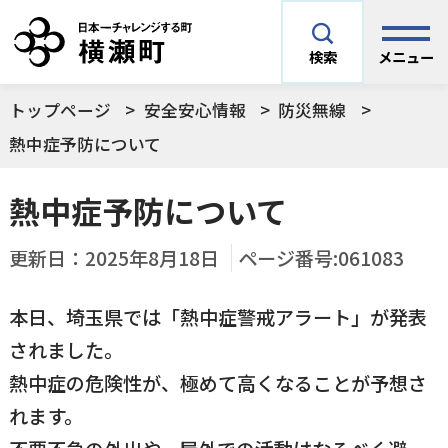
メニュー
検索
トップページ
安全安心情報
防災無線
安全安心情報
サイト内検索
熱中症予防について
できごとや場面から探す
熱中症予防について
メニューを閉じる
手続きから探す
更新日：
2025年8月18日
ページ番号:061083
結婚・妊娠／出産
本日、埼玉県では「熱中症警戒アラート」が発表
よく利用されているコンテンツ
住民票
町税
されました。
育児／子育て
熱中症の危険性が、極めて高くなることが予想さ
暮らし・手続き・
子育て・教育・生
横瀬町の施設
印鑑登録
戸籍の届出
れます。
健康・福祉
涯学習
予防接種／健診など