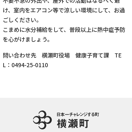
不要不急の外出や、屋外での活動はなるべく避
け、室内をエアコン等で涼しい環境にして、お過
国民健康保険
マイナンバー
横瀬のふるさと納税
施設・文化
事業者の方向け
ごしください。
入学／転入学
こまめに水分補給をして、普段以上に熱中症予防
各種申請書
横瀬町の観光
を心がけましょう。
横瀬町のこと
広報・メディア
障がいのある方
問い合わせ先 横瀬町役場 健康子育て課 TE
L：0494-25-0110
小児科オンライン
横瀬町役場
高齢者の方
0494-25-0111
TEL
（代表）
よこハグ
開庁時間：
8:30〜17:00
（土曜、日曜、祝日、年末年始を覗く）
引っ越し／移住・定住
手続きガイド
おくやみ
窓口案内
トップページ