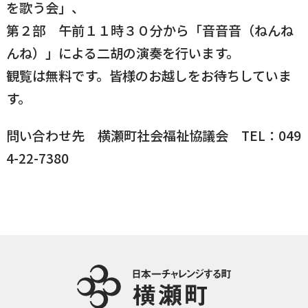
を歌う会」、
国民健康保険
マイナンバー
第２部 午前１１時３０分から「音音音（ねんね
横瀬のふるさと納税
施設・文化
事業者の方向け
んね）」による二胡の演奏を行います。
入学／転入学
観覧は無料です。皆様のお越しをお待ちしていま
各種申請書
横瀬町の観光
横瀬町のこと
広報・メディア
す。
障がいのある方
問い合わせ先 横瀬町社会福祉協議会 TEL：049
小児科オンライン
4-22-7380
横瀬町役場
高齢者の方
0494-25-0111
TEL
（代表）
よこハグ
開庁時間：
8:30〜17:00
（土曜、日曜、祝日、年末年始を覗く）
引っ越し／移住・定住
手続きガイド
おくやみ
窓口案内
トップページ