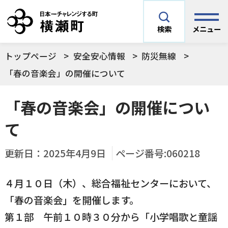
メニュー
検索
トップページ
安全安心情報
防災無線
安全安心情報
サイト内検索
「春の音楽会」の開催について
できごとや場面から探す
「春の音楽会」の開催につい
メニューを閉じる
て
手続きから探す
結婚・妊娠／出産
更新日：
2025年4月9日
ページ番号:060218
よく利用されているコンテンツ
住民票
町税
育児／子育て
４月１０日（木）、総合福祉センターにおいて、
「春の音楽会」を開催します。
暮らし・手続き・
子育て・教育・生
横瀬町の施設
印鑑登録
戸籍の届出
健康・福祉
涯学習
第１部 午前１０時３０分から「小学唱歌と童謡
予防接種／健診など