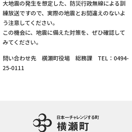
大地震の発生を想定した、防災行政無線による訓
国民健康保険
マイナンバー
練放送ですので、実際の地震とお間違えのないよ
横瀬のふるさと納税
施設・文化
事業者の方向け
う注意してください。
入学／転入学
この機会に、地震に備えた対策を、ぜひ確認して
各種申請書
横瀬町の観光
横瀬町のこと
広報・メディア
みてください。
障がいのある方
問い合わせ先 横瀬町役場 総務課 TEL：0494-
小児科オンライン
25-0111
横瀬町役場
高齢者の方
0494-25-0111
TEL
（代表）
よこハグ
開庁時間：
8:30〜17:00
（土曜、日曜、祝日、年末年始を覗く）
引っ越し／移住・定住
手続きガイド
おくやみ
窓口案内
トップページ