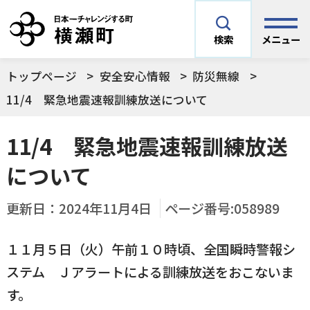
メニュー
検索
トップページ
安全安心情報
防災無線
安全安心情報
サイト内検索
11/4 緊急地震速報訓練放送について
できごとや場面から探す
11/4 緊急地震速報訓練放送
メニューを閉じる
について
手続きから探す
結婚・妊娠／出産
更新日：
2024年11月4日
ページ番号:058989
よく利用されているコンテンツ
住民票
町税
育児／子育て
１１月５日（火）午前１０時頃、全国瞬時警報シ
ステム Ｊアラートによる訓練放送をおこないま
暮らし・手続き・
子育て・教育・生
横瀬町の施設
印鑑登録
戸籍の届出
健康・福祉
涯学習
す。
予防接種／健診など