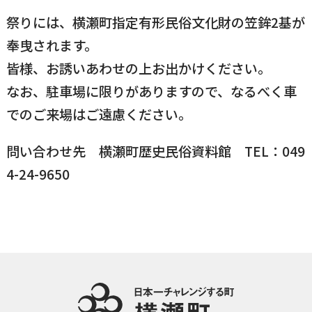
祭りには、横瀬町指定有形民俗文化財の笠鉾2基が
国民健康保険
マイナンバー
横瀬のふるさと納税
施設・文化
事業者の方向け
奉曳されます。
入学／転入学
皆様、お誘いあわせの上お出かけください。
各種申請書
なお、駐車場に限りがありますので、なるべく車
横瀬町の観光
横瀬町のこと
広報・メディア
でのご来場はご遠慮ください。
障がいのある方
問い合わせ先 横瀬町歴史民俗資料館 TEL：049
小児科オンライン
横瀬町役場
4-24-9650
高齢者の方
0494-25-0111
TEL
（代表）
よこハグ
開庁時間：
8:30〜17:00
（土曜、日曜、祝日、年末年始を覗く）
引っ越し／移住・定住
手続きガイド
おくやみ
窓口案内
トップページ