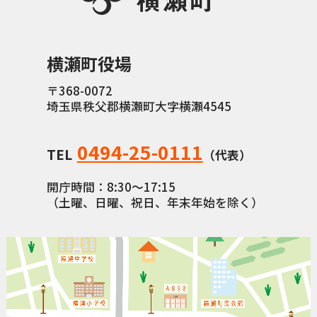
横瀬町（町長） へのご意見等
メニューを閉じる
横瀬町役場
横瀬町公式note
〒368-0072
埼玉県秩父郡横瀬町大字横瀬4545
0494-25-0111
暮らしの便利帳「わかる」
TEL
（代表）
開庁時間：8:30〜17:15
（土曜、日曜、祝日、年末年始を除く）
自治体間連携