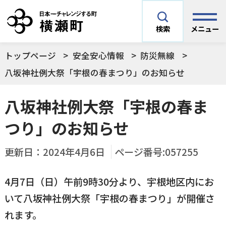
メニュー
検索
トップページ
安全安心情報
防災無線
安全安心情報
サイト内検索
八坂神社例大祭「宇根の春まつり」のお知らせ
できごとや場面から探す
八坂神社例大祭「宇根の春ま
メニューを閉じる
つり」のお知らせ
手続きから探す
結婚・妊娠／出産
更新日：
2024年4月6日
ページ番号:057255
よく利用されているコンテンツ
住民票
町税
育児／子育て
4月7日（日）午前9時30分より、宇根地区内にお
いて八坂神社例大祭「宇根の春まつり」が開催さ
暮らし・手続き・
子育て・教育・生
横瀬町の施設
印鑑登録
戸籍の届出
健康・福祉
涯学習
れます。
予防接種／健診など