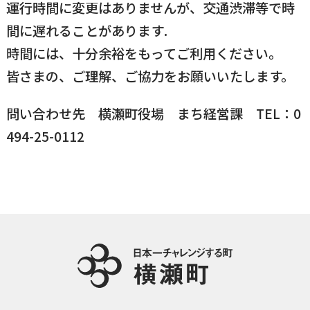
運行時間に変更はありませんが、交通渋滞等で時
国民健康保険
マイナンバー
間に遅れることがあります.
横瀬のふるさと納税
施設・文化
事業者の方向け
時間には、十分余裕をもってご利用ください。
入学／転入学
皆さまの、ご理解、ご協力をお願いいたします。
各種申請書
横瀬町の観光
横瀬町のこと
広報・メディア
問い合わせ先 横瀬町役場 まち経営課 TEL：0
障がいのある方
494-25-0112
小児科オンライン
横瀬町役場
高齢者の方
0494-25-0111
TEL
（代表）
よこハグ
開庁時間：
8:30〜17:00
（土曜、日曜、祝日、年末年始を覗く）
引っ越し／移住・定住
手続きガイド
おくやみ
窓口案内
トップページ