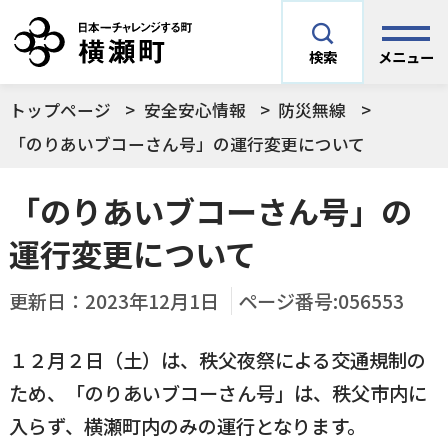
メニュー
検索
トップページ
安全安心情報
防災無線
安全安心情報
サイト内検索
「のりあいブコーさん号」の運行変更について
できごとや場面から探す
「のりあいブコーさん号」の
メニューを閉じる
運行変更について
手続きから探す
結婚・妊娠／出産
更新日：
2023年12月1日
ページ番号:056553
よく利用されているコンテンツ
住民票
町税
育児／子育て
１２月２日（土）は、秩父夜祭による交通規制の
ため、「のりあいブコーさん号」は、秩父市内に
暮らし・手続き・
子育て・教育・生
横瀬町の施設
印鑑登録
戸籍の届出
健康・福祉
涯学習
入らず、横瀬町内のみの運行となります。
予防接種／健診など