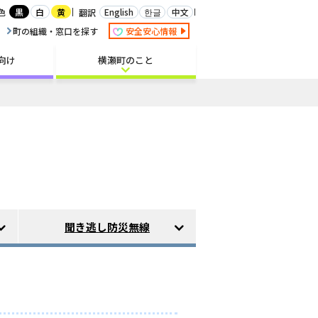
白
English
한글
中文
色
黒
黄
翻訳
町の組織・窓口を探す
安全安心情報
向け
横瀬町のこと
聞き逃し防災無線