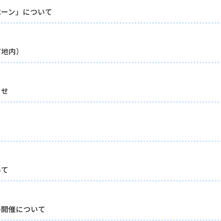
ペーン」について
町地内）
らせ
いて
の開催について