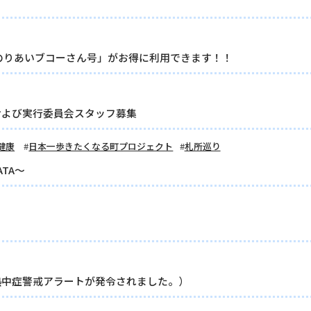
 「のりあいブコーさん号」がお得に利用できます！！
および実行委員会スタッフ募集
健康
日本一歩きたくなる町プロジェクト
札所巡り
ATA～
熱中症警戒アラートが発令されました。）