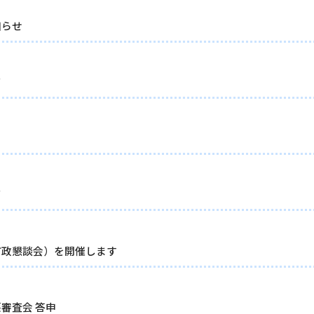
知らせ
て
て
町政懇談会）を開催します
審査会 答申